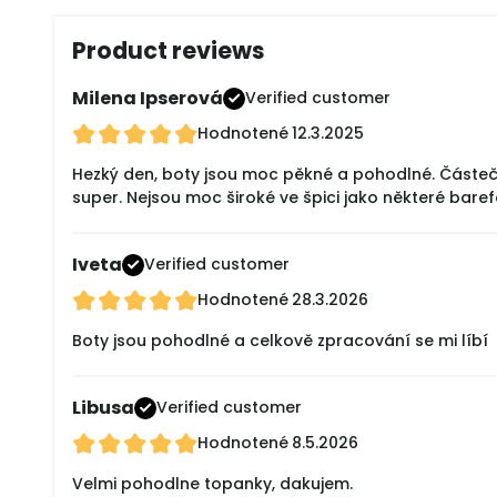
Product reviews
Milena Ipserová
Verified customer
Hodnotené
12.3.2025
Hezký den, boty jsou moc pěkné a pohodlné. Částečn
super. Nejsou moc široké ve špici jako některé bare
Iveta
Verified customer
Hodnotené
28.3.2026
Boty jsou pohodlné a celkově zpracování se mi líbí
Libusa
Verified customer
Hodnotené
8.5.2026
Velmi pohodlne topanky, dakujem.