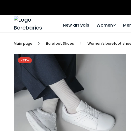
New arrivals
Women
Me
Main page
Barefoot Shoes
Women's barefoot sho
-33%