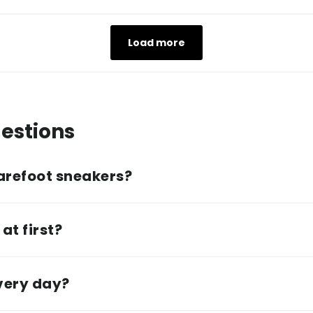
Load more
estions
arefoot sneakers?
at first?
every day?