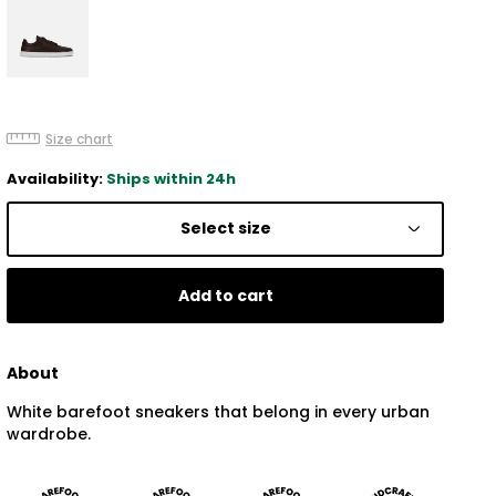
Size chart
Availability:
Ships within 24h
Select size
Add to cart
About
White barefoot sneakers that belong in every urban
wardrobe.