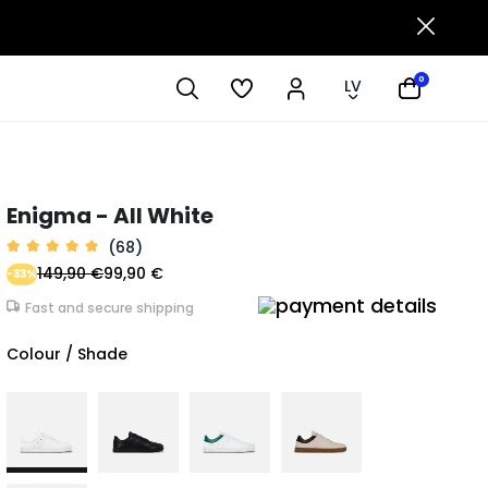
0
LV
Enigma - All White
(68)
149,90 €
99,90 €
-33%
Fast and secure shipping
Colour / Shade