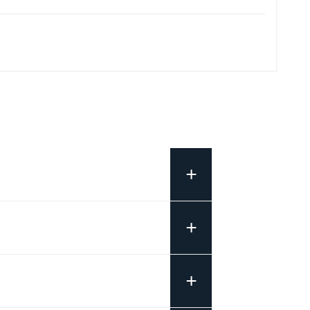
+
+
+