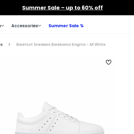
Summer Sale – up to 60% off
n
Accessories
Summer Sale %
es
Barefoot Sneakers Barebarics Enigma - All White