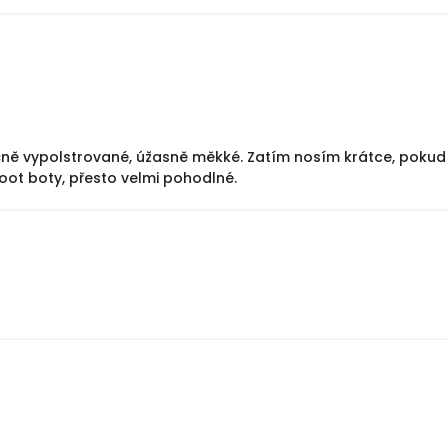
ě vypolstrované, úžasně měkké. Zatím nosím krátce, pokud k
foot boty, přesto velmi pohodlné.