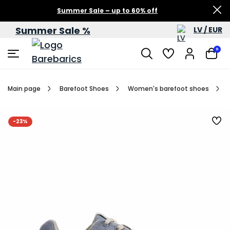
Summer Sale – up to 60% off
Summer Sale %
LV / EUR
0
Main page
Barefoot Shoes
Women's barefoot shoes
-23%